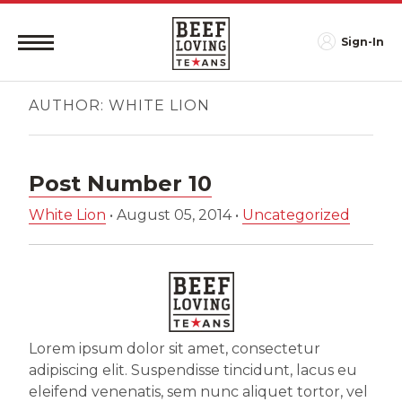
Sign-In
AUTHOR:
WHITE LION
Post Number 10
White Lion
•
August 05, 2014
•
Uncategorized
Lorem ipsum dolor sit amet, consectetur
adipiscing elit. Suspendisse tincidunt, lacus eu
eleifend venenatis, sem nunc aliquet tortor, vel