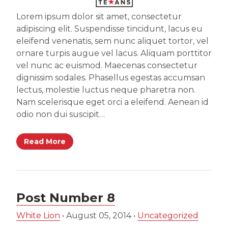
Lorem ipsum dolor sit amet, consectetur
adipiscing elit. Suspendisse tincidunt, lacus eu
eleifend venenatis, sem nunc aliquet tortor, vel
ornare turpis augue vel lacus. Aliquam porttitor
vel nunc ac euismod. Maecenas consectetur
dignissim sodales. Phasellus egestas accumsan
lectus, molestie luctus neque pharetra non.
Nam scelerisque eget orci a eleifend. Aenean id
odio non dui suscipit…
Read More
Post Number 8
White Lion
•
August 05, 2014
•
Uncategorized