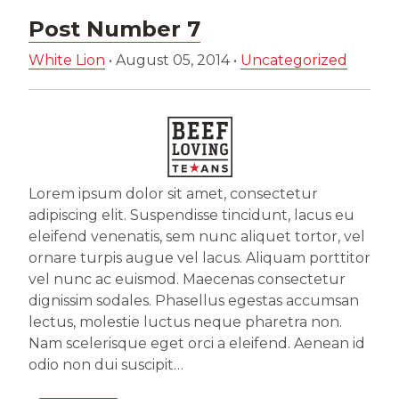
Post Number 7
White Lion
•
August 05, 2014
•
Uncategorized
Lorem ipsum dolor sit amet, consectetur
adipiscing elit. Suspendisse tincidunt, lacus eu
eleifend venenatis, sem nunc aliquet tortor, vel
ornare turpis augue vel lacus. Aliquam porttitor
vel nunc ac euismod. Maecenas consectetur
dignissim sodales. Phasellus egestas accumsan
lectus, molestie luctus neque pharetra non.
Nam scelerisque eget orci a eleifend. Aenean id
odio non dui suscipit…