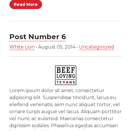
Read More
Post Number 6
White Lion
•
August 05, 2014
•
Uncategorized
Lorem ipsum dolor sit amet, consectetur
adipiscing elit. Suspendisse tincidunt, lacus eu
eleifend venenatis, sem nunc aliquet tortor, vel
ornare turpis augue vel lacus. Aliquam porttitor
vel nunc ac euismod. Maecenas consectetur
dignissim sodales. Phasellus egestas accumsan